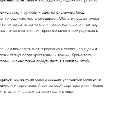
иционных сочетаний – это радиккио, поданный с ризотто.
венном соку и рукколы – одно из фирменных блюд
колу и радиккио часто смешивают. Оба эти продукт имеют
оттенок вкуса, из-за чего они превосходно дополняют друг
латах. Также считается интересным сочетанием радиккио с
лением поместить листья радиккио в емкость со льдом и
сточки станут более хрустящими и яркими. Кроме того,
оречь. Можно также окунуть листья в кипяток, чтобы
горькое послевкусие салата создает уникальное сочетание
еджио или горгонзола. А вот молодой сорт растения – более
приготовлении свежих салатов намного чаще.