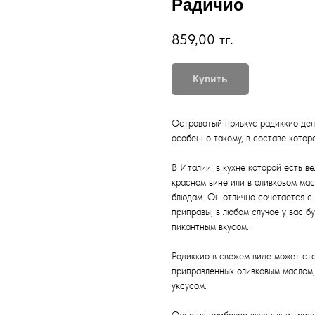
Радичио
859,00
тг.
Купить
Островатый привкус радиккио дел
особенно такому, в составе котор
В Италии, в кухне которой есть в
красном вине или в оливковом мас
блюдам. Он отлично сочетается с 
приправы; в любом случае у вас 
пикантным вкусом.
Радиккио в свежем виде может ст
приправленных оливковым маслом,
уксусом.