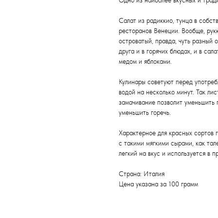
Одно из наиболее вкусных и трад
Салат из радиккио, тунца в собст
ресторанов Венеции. Вообще, рук
островатый, правда, чуть разный 
друга и в горячих блюдах, и в са
медом и яблоками.
Кулинары советуют перед употреб
водой на несколько минут. Так ли
замачивание позволит уменьшить г
уменьшить горечь.
Характерное для красных сортов 
с такими мягкими сырами, как тал
легкий на вкус и используется в 
Страна: Италия
Цена указана за 100 грамм