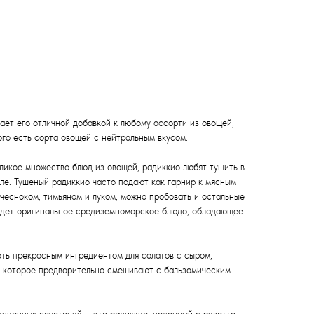
ает его отличной добавкой к любому ассорти из овощей,
ого есть сорта овощей с нейтральным вкусом.
еликое множество блюд из овощей, радиккио любят тушить в
ле. Тушеный радиккио часто подают как гарнир к мясным
чесноком, тимьяном и луком, можно пробовать и остальные
будет оригинальное средиземноморское блюдо, обладающее
ать прекрасным ингредиентом для салатов с сыром,
 которое предварительно смешивают с бальзамическим