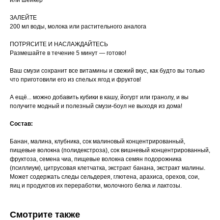
или шейкер
ЗАЛЕЙТЕ
200 мл воды, молока или растительного аналога
ПОТРЯСИТЕ И НАСЛАЖДАЙТЕСЬ
Размешайте в течение 5 минут — готово!
Ваш смузи сохранит все витамины и свежий вкус, как будто вы только
что приготовили его из спелых ягод и фруктов!
А ещё... можно добавить кубики в кашу, йогурт или гранолу, и вы
получите модный и полезный смузи-боул не выходя из дома!
Состав:
Банан, малина, клубника, сок малиновый концентрированный,
пищевые волокна (полидекстроза), сок вишневый концентрированный,
фруктоза, семена чиа, пищевые волокна семян подорожника
(псиллиум), цитрусовая клетчатка, экстракт банана, экстракт малины.
Может содержать следы сельдерея, глютена, арахиса, орехов, сои,
яиц и продуктов их переработки, молочного белка и лактозы.
Смотрите также