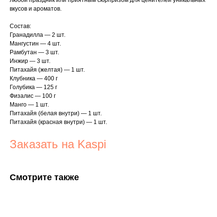
любой праздник или приятным сюрпризом для ценителей уникальных
вкусов и ароматов.
Состав:
Гранадилла — 2 шт.
Мангустин — 4 шт.
Рамбутан — 3 шт.
Инжир — 3 шт.
Питахайя (желтая) — 1 шт.
Клубника — 400 г
Голубика — 125 г
Физалис — 100 г
Манго — 1 шт.
Питахайя (белая внутри) — 1 шт.
Питахайя (красная внутри) — 1 шт.
Заказать на Kaspi
Смотрите также