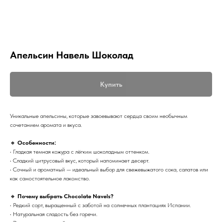
Апельсин Навель Шоколад
Купить
Уникальные апельсины, которые завоевывают сердца своим необычным
сочетанием аромата и вкуса.
🔸
Особенности:
• Гладкая темная кожура с лёгким шоколадным оттенком.
• Сладкий цитрусовый вкус, который напоминает десерт.
• Сочный и ароматный — идеальный выбор для свежевыжатого сока, салатов или
как самостоятельное лакомство.
🔸
Почему выбрать Chocolate Navels?
• Редкий сорт, выращенный с заботой на солнечных плантациях Испании.
• Натуральная сладость без горечи.