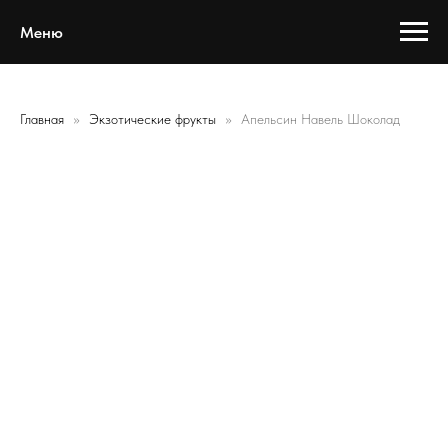
Меню
Главная
Экзотические фрукты
Апельсин Навель Шоколад