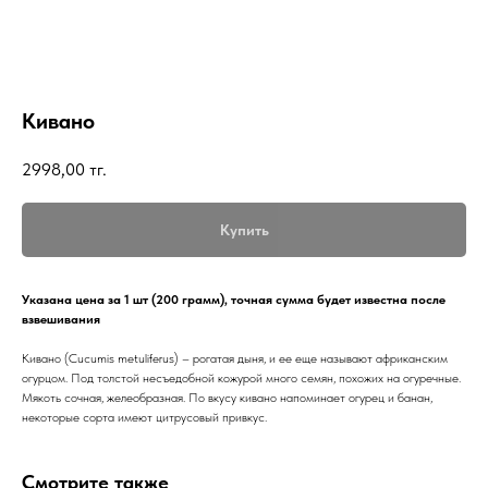
Кивано
2998,00
тг.
Купить
Указана цена за 1 шт (200 грамм), точная сумма будет известна после
взвешивания
Кивано (Cucumis metuliferus) – рогатая дыня, и ее еще называют африканским
огурцом. Под толстой несъедобной кожурой много семян, похожих на огуречные.
Мякоть сочная, желеобразная. По вкусу кивано напоминает огурец и банан,
некоторые сорта имеют цитрусовый привкус.
Смотрите также