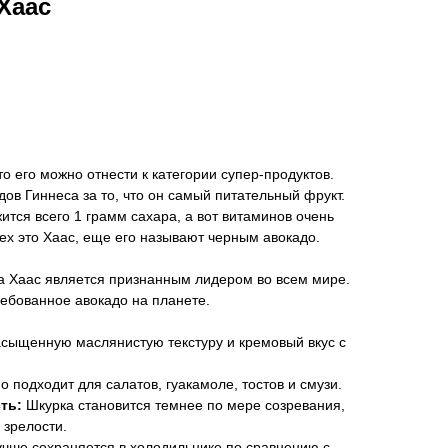
Хаас
то его можно отнести к категории супер-продуктов.
дов Гиннеса за то, что он самый питательный фрукт.
ится всего 1 грамм сахара, а вот витаминов очень
сех это Хаас, еще его называют черным авокадо.
та Хаас является признанным лидером во всем мире.
ебованное авокадо на планете.
сыщенную маслянистую текстуру и кремовый вкус с
 подходит для салатов, гуакамоле, тостов и смузи.
ть:
Шкурка становится темнее по мере созревания,
 зрелости.
чше сохраняется в холодильнике по сравнению с