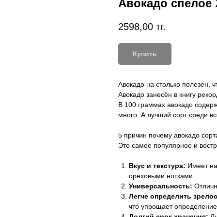
Авокадо спелое 
2598,00
тг.
Купить
Авокадо на столько полезен, ч
Авокадо занесён в книгу рекор
В 100 граммах авокадо содерж
много. А лучший сорт среди в
5 причин почему авокадо сор
Это самое популярное и востр
Вкус и текстура:
Имеет на
ореховыми нотками.
Универсальность:
Отлично
Легче определить зрелос
что упрощает определение
Долгий срок хранения:
Лу